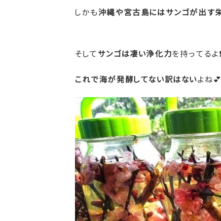
しかも
沖縄や宮古島にはサンゴが出す
そして
サンゴは凄い浄化力
を持ってるよ
これで海が発酵してない訳はない
よね