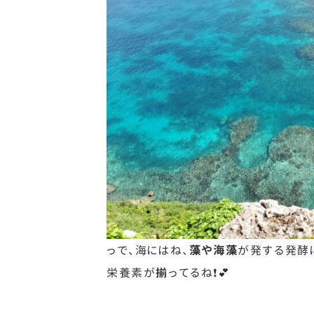
っで、海にはね、
藻や海藻
が発する発酵
栄養素が揃ってるね❗💕