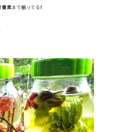
栄養素
まで揃ってる❗
❗
