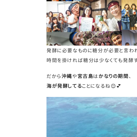
発酵に必要なものに糖分が必要と言われ
時間を掛ければ糖分は少なくても発酵す
だから
沖縄
や
宮古島
は
かなりの期間
、
海が発酵してる
ことになるね😊💕