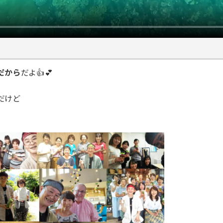
だから
だよ👍💕
だけど