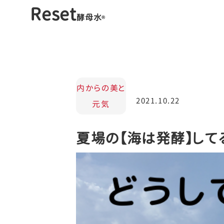
Reset
酵母水
®️
内からの美と
2021.10.22
元気
夏場の【海は発酵】して